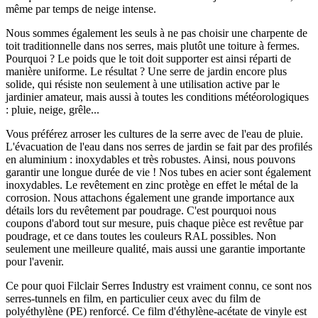
même par temps de neige intense.
Nous sommes également les seuls à ne pas choisir une charpente de
toit traditionnelle dans nos serres, mais plutôt une toiture à fermes.
Pourquoi ? Le poids que le toit doit supporter est ainsi réparti de
manière uniforme. Le résultat ? Une serre de jardin encore plus
solide, qui résiste non seulement à une utilisation active par le
jardinier amateur, mais aussi à toutes les conditions météorologiques
: pluie, neige, grêle...
Vous préférez arroser les cultures de la serre avec de l'eau de pluie.
L'évacuation de l'eau dans nos serres de jardin se fait par des profilés
en aluminium : inoxydables et très robustes. Ainsi, nous pouvons
garantir une longue durée de vie ! Nos tubes en acier sont également
inoxydables. Le revêtement en zinc protège en effet le métal de la
corrosion. Nous attachons également une grande importance aux
détails lors du revêtement par poudrage. C'est pourquoi nous
coupons d'abord tout sur mesure, puis chaque pièce est revêtue par
poudrage, et ce dans toutes les couleurs RAL possibles. Non
seulement une meilleure qualité, mais aussi une garantie importante
pour l'avenir.
Ce pour quoi Filclair Serres Industry est vraiment connu, ce sont nos
serres-tunnels en film, en particulier ceux avec du film de
polyéthylène (PE) renforcé. Ce film d'éthylène-acétate de vinyle est